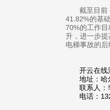
截至目前，
41.82%的
70%的工作
升，进一步提
电梯事故的后
开云在线注
地址：哈尔滨
联系人：
电话：132446