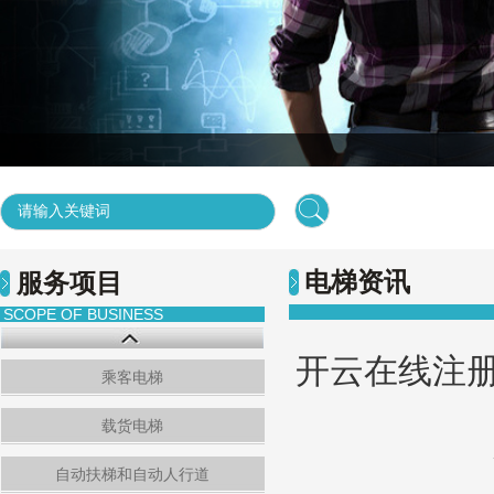
电梯资讯
服务项目
SCOPE OF BUSINESS
开云在线注册
乘客电梯
载货电梯
自动扶梯和自动人行道