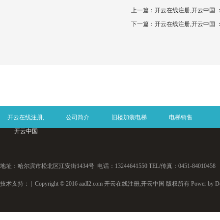
上一篇：
开云在线注册,开云中国
下一篇：
开云在线注册,开云中国
开云在线注册,
公司简介
旧楼加装电梯
电梯销售
开云中国
地址：哈尔滨市松北区江安街1434号 电话：13244641550 TEL/传真：0451-84010458
技术支持： | Copyright © 2016 aadl2.com 开云在线注册,开云中国 版权所有
Power by 