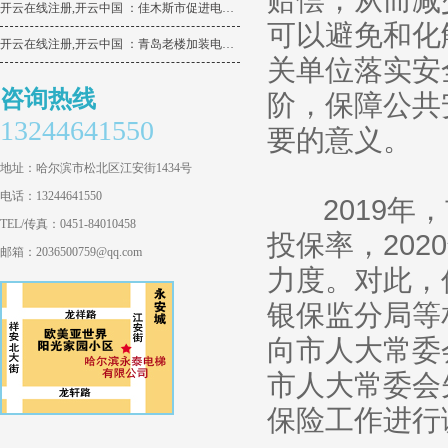
赔偿，从而减
开云在线注册,开云中国 ：佳木斯市促进电梯安全
可以避免和化
开云在线注册,开云中国 ：青岛老楼加装电梯，春
关单位落实安
咨询热线
阶，保障公共
13244641550
要的意义。
地址：哈尔滨市松北区江安街1434号
电话：13244641550
2019年，
TEL/传真：0451-84010458
投保率，20
邮箱：2036500759@qq.com
力度。对此，
银保监分局等
向市人大常委
市人大常委会
保险工作进行