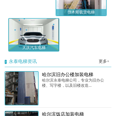
佳木斯载货电梯
大庆汽车电梯
永泰电梯资讯
更多+
哈尔滨旧办公楼加装电梯
哈尔滨永泰电梯公司，专业为旧办公
楼、写字楼，以及旧楼改造...
哈尔滨饭店加装电梯